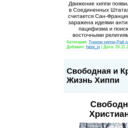
Движение хиппи появи
в Соединенных Штатах
считается Сан-Франци
заражена идеями анти
пацифизма и поиск
восточными религия
Категория:
Туризм хиппи-Рай д
Добавил:
hippi_in
| Дата:
26.11.
Свободная и К
Жизнь Хиппи
Свободн
Христиа