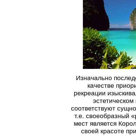
Изначально послед
качестве приор
рекреации изыскивал
эстетическом
соответствуют сущно
т.е. своеобразный «
мест является Коро
своей красоте пр