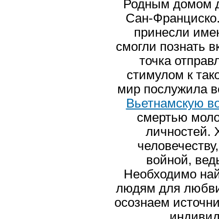
Родным домом д
Сан-Франциско.
принесли имен
смогли познать в
точка отправ
стимулом к так
мир послужила в
Вьетнамскую в
смертью моло
личностей. 
человечеству,
войной, вед
Необходимо най
людям для любви
осознаем источн
индивид