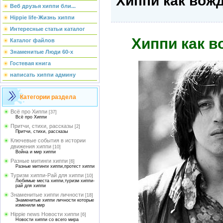
Хиппи как вож
Веб друзья хиппи бли...
Hippie life-Жизнь хиппи
Интересные статьи каталог
Хиппи как в
Каталог файлов
Знаменитые Люди 60-х
Гостевая книга
написать хиппи админу
Категории раздела
Всё про Хиппи
[37]
Всё про Хиппи
Притчи, стихи, рассказы
[2]
Притчи, стихи, рассказы
Ключевые события в истории
движения хиппи
[10]
Война и мир хиппи
Разные митинги хиппи
[6]
Разные митинги хиппи,протест хиппи
Туризм хиппи-Рай для хиппи
[10]
Любимые места хиппи,туризм хиппи-
рай для хиппи
Знаменитые хиппи личности
[18]
Знаменитые хиппи личности которые
изменили мир
Hippie news Новости хиппи
[6]
Новости хиппи со всего мира