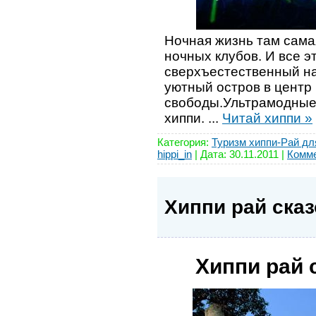
Ночная жизнь там сама
ночных клубов. И все э
сверхъестественный н
уютный остров в центр 
свободы.Ультрамодные
хиппи.
...
Читай хиппи »
Категория:
Туризм хиппи-Рай дл
hippi_in
| Дата:
30.11.2011
|
Комме
Хиппи рай ска
Хиппи рай 