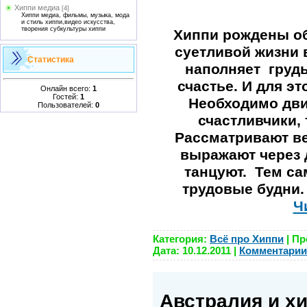
Хиппи медиа
[4]
Хиппи медиа, фильмы, музыка, мода
и стиль хиппи,видео искусства,
творения субкультуры хиппи
Хиппи рождены об
суетливой жизни 
Статистика
наполняет
груд
счастье. И для эт
Онлайн всего:
1
Гостей:
1
Необходимо дви
Пользователей:
0
счастливчики, 
Рассматривают ве
выражают через 
танцуют.
Тем са
трудовые будни.
Ч
Категория:
Всё про Хиппи
| Пр
Дата:
10.12.2011
|
Комментарии 
Австралия и х