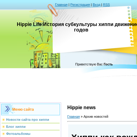
Главная
|
Регистрация
|
Вход
|
RSS
Hippie Life:История субкультуры хиппи движени
годов
Приветствую Вас
Гость
Hippie news
Меню сайта
Главная
»
Архив новостей
Новости сайта про хиппи
Блог хиппи
Фотоальбомы