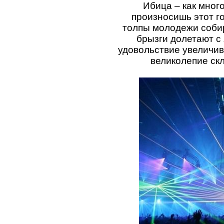
Ибица – как много
произносишь этот г
толпы молодежи собир
брызги долетают с 
удовольствие увеличив
великолепие скл