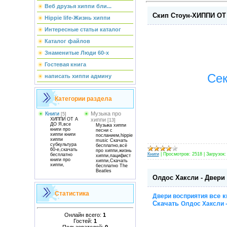
Веб друзья хиппи бли...
Скип Стоун-ХИППИ ОТ
Hippie life-Жизнь хиппи
Интересные статьи каталог
Каталог файлов
Знаменитые Люди 60-х
Гостевая книга
Сек
написать хиппи админу
Категории раздела
Книги
Музыка про
[5]
ХИППИ ОТ А
хиппи
[13]
ДО Я,все
Музыка хиппи
книги про
песни с
хиппи книги
посланием,hippie
хиппи
music Скачать
субкультура
бесплатно,всё
60-е,скачать
про хиппи,жизнь
Книги
|
Просмотров:
2518
|
Загрузок:
бесплатно
хиппи,пацифист
книги про
хиппи,Скачать
хиппи,
бесплатно The
Beatles
Олдос Хаксли - Двери
Статистика
все к
Двери восприятия
Скачать
Олдос Хаксли 
Онлайн всего:
1
Гостей:
1
Пользователей:
0