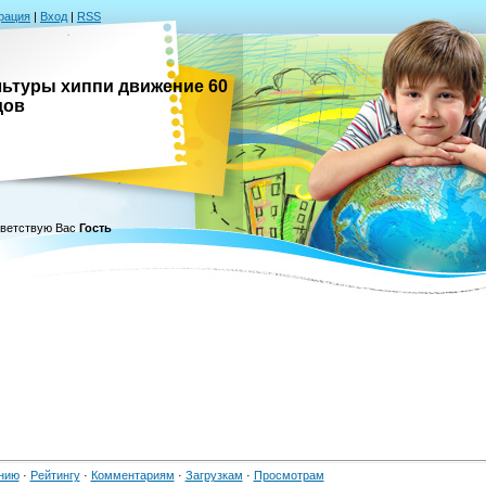
рация
|
Вход
|
RSS
ультуры хиппи движение 60
дов
ветствую Вас
Гость
нию
·
Рейтингу
·
Комментариям
·
Загрузкам
·
Просмотрам