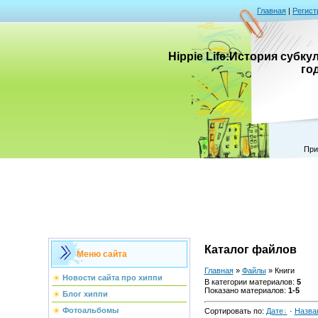
Главная
|
Регист
Hippie Life:История субк
го
При
Каталог файлов
Меню сайта
Главная
»
Файлы
» Книги
Новости сайта про хиппи
В категории материалов
:
5
Показано материалов
:
1-5
Блог хиппи
Фотоальбомы
Сортировать по
:
Дате
·
Назва