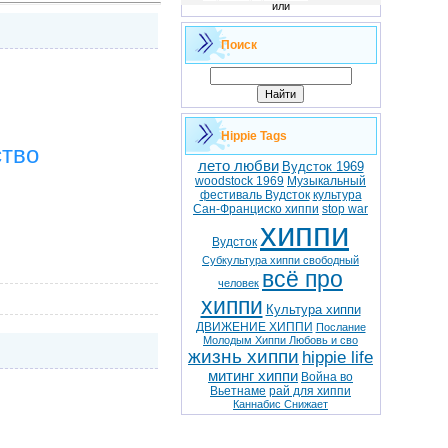
или
Поиск
Hippie Tags
ство
лето любви
Вудсток 1969
woodstock 1969
Музыкальный
фестиваль Вудсток
культура
Сан-Франциско хиппи
stop war
хиппи
Вудсток
Субкультура хиппи свободный
всё про
человек
хиппи
Культура хиппи
ДВИЖЕНИЕ ХИППИ
Послание
Молодым Хиппи Любовь и сво
жизнь хиппи
hippie life
митинг хиппи
Война во
Вьетнаме
рай для хиппи
Каннабис Снижает