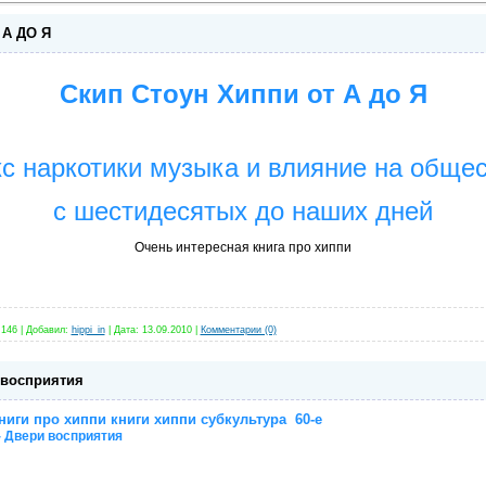
 А ДО Я
Скип Стоун
Хиппи от А до Я
с наркотики музыка и влияние на обще
с шестидесятых до наших дней
Очень интересная книга про хиппи
146
|
Добавил:
hippi_in
|
Дата:
13.09.2010
|
Комментарии (0)
 восприятия
ниги про хиппи книги хиппи субкультура 60-е
- Двери восприятия