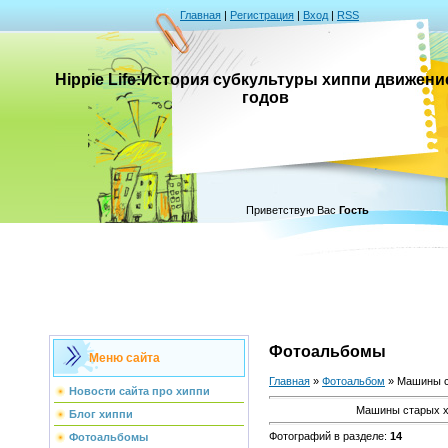
Главная
|
Регистрация
|
Вход
|
RSS
Hippie Life:История субкультуры хиппи движени
годов
Приветствую Вас
Гость
Фотоальбомы
Меню сайта
Главная
»
Фотоальбом
» Машины ст
Новости сайта про хиппи
Машины старых хи
Блог хиппи
Фотографий в разделе
:
14
Фотоальбомы