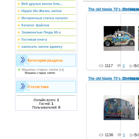
Веб друзья хиппи бли...
Hippie life-Жизнь хиппи
Интересные статьи каталог
09.07.2012
Каталог файлов
Машины старых хиппи 7
Маш
Знаменитые Люди 60-х
My dream car is a 1970's volk
My dream
Гостевая книга
camper van painted up all trip
camper 
my art-major f...
написать хиппи админу
hippi_in
Категории раздела
1117
0
5.
Машины старых хиппи
[14]
Машины старых хиппи
Статистика
09.07.2012
Онлайн всего:
1
Машины старых хиппи 7
Маш
Гостей:
1
My dream car is a 1970's volk
My dream
Пользователей:
0
camper van painted up all trip
camper 
my art-major f...
hippi_in
1136
0
5.