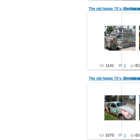
09.07.2012
Машины старых хиппи 7
Маш
My dream car is a 1970's volk
My dream
camper van painted up all trip
camper 
my art-major f...
hippi_in
1141
0
5.
09.07.2012
Машины старых хиппи 7
Маш
My dream car is a 1970's volk
My dream
camper van painted up all trip
camper 
my art-major f...
hippi_in
1070
0
5.