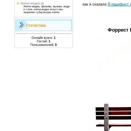
Хиппи медиа
[4]
как я сказала
Я пацифист 
Хиппи медиа, фильмы, музыка, мода
и стиль хиппи,видео искусства,
творения субкультуры хиппи
Статистика
Форрест 
Онлайн всего:
1
Гостей:
1
Пользователей:
0