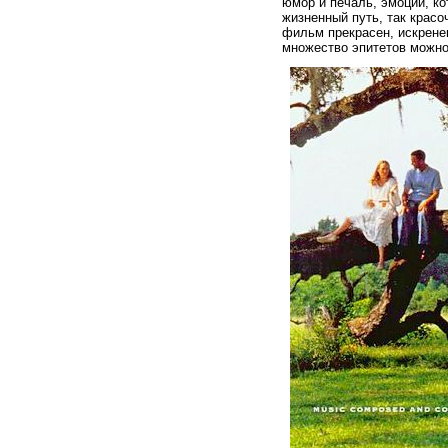
юмор и печаль, эмоции, к
жизненный путь, так крас
фильм прекрасен, искренен
множество эпитетов можн