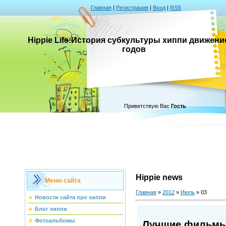
Главная
|
Регистрация
|
Вход
|
RSS
Hippie Life:История субкультуры хиппи движени
годов
Приветствую Вас
Гость
Hippie news
Меню сайта
Главная
»
2012
»
Июль
»
03
Новости сайта про хиппи
Блог хиппи
Фотоальбомы
Лучшие фильмы 