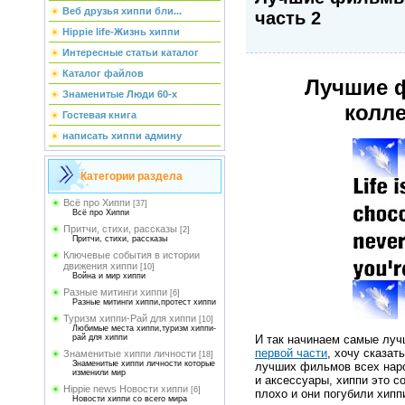
Веб друзья хиппи бли...
часть 2
Hippie life-Жизнь хиппи
Интересные статьи каталог
Каталог файлов
Лучшие 
Знаменитые Люди 60-х
колле
Гостевая книга
написать хиппи админу
Категории раздела
Всё про Хиппи
[37]
Всё про Хиппи
Притчи, стихи, рассказы
[2]
Притчи, стихи, рассказы
Ключевые события в истории
движения хиппи
[10]
Война и мир хиппи
Разные митинги хиппи
[6]
Разные митинги хиппи,протест хиппи
Туризм хиппи-Рай для хиппи
[10]
Любимые места хиппи,туризм хиппи-
рай для хиппи
И так начинаем самые луч
первой части
, хочу сказат
Знаменитые хиппи личности
[18]
Знаменитые хиппи личности которые
лучших фильмов всех наро
изменили мир
и аксессуары, хиппи это с
Hippie news Новости хиппи
[6]
плохо и они погубили хипп
Новости хиппи со всего мира