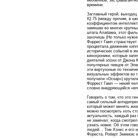
необычное, экстравагантно
времени.
Заглавный герой, выходец
IQ 75 (между прочим, в ш
коэффициентом интеллекта 
замешан во многих крупны
штата Алабама, этот филь
захочешь (Но только нужн
Форрест Гамп странствует 
процветала движение хиппи
исторических событий в жи
кинохроники, которые зап
деятелей эпохи от Джона 
популярных певцов от Элв
эти виртуозные по технич
визуальных эффектов во г
получили «Оскар») крутил
Форрест Гамп — некий чело
словно внедряющийся «вп
Говорить о том, что это г
самый сильный антидепре
который может менять жиз
можно посмотреть хоть сто
актуальность, каждый раз 
не замечал, когда смотре
узнать новее. Об этом гов
людей… Том Хэнкс и его и
Фореста, Роберт Земекис и