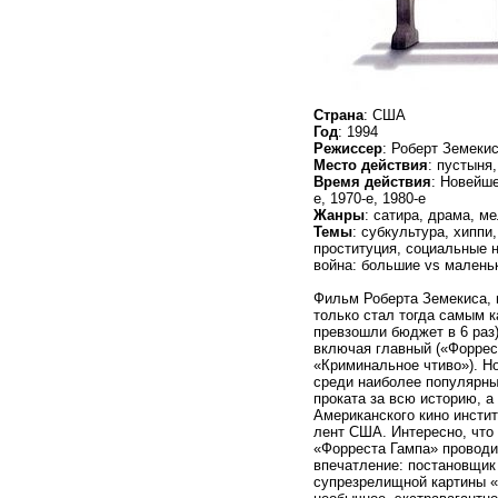
Страна
: США
Год
: 1994
Режиссер
: Роберт Земеки
Место действия
: пустыня
Время действия
: Новейшее
е, 1970-е, 1980-е
Жанры
: сатира, драма, м
Темы
: субкультура, хиппи
проституция, социальные н
война: большие vs мален
Фильм Роберта Земекиса, 
только стал тогда самым 
превзошли бюджет в 6 раз
включая главный («Форрест
«Криминальное чтиво»). Но
среди наиболее популярны
проката за всю историю, а
Американского кино инстит
лент США. Интересно, что
«Форреста Гампа» проводи
впечатление: постановщик
супрезрелищной картины «