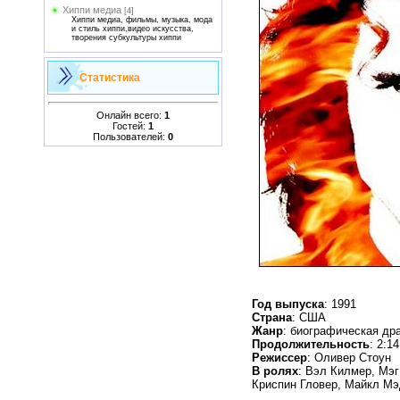
Хиппи медиа
[4]
Хиппи медиа, фильмы, музыка, мода
и стиль хиппи,видео искусства,
творения субкультуры хиппи
Статистика
Онлайн всего:
1
Гостей:
1
Пользователей:
0
Год выпуска
: 1991
Страна
: США
Жанр
: биографическая др
Продолжительность
: 2:14
Режиссер
: Оливер Стоун
В ролях
: Вэл Килмер, Мэг
Криспин Гловер, Майкл Мэ