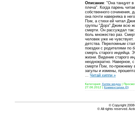
Описание
: "Она танцует в
плеча". Когда парень чита
собственного сочинения, д
она почти наверняка в нег
Пэм, а стихи ей читал Дж
группы "Дорз".Джим всю ж
смерти. Он рассуждал так:
боль множество раз. Смерт
человек уже не чувствует
детства. Переломным стал
поездки с родителями по 
смерть старого индейца. Э
жизни. Видение старого и
неоднократно. Наверное, с
смерти Пэм, по-прежнему в
загулы и измены, прошепта
...
Читай хиппи »
Категория:
Хиппи медиа
| Просмо
27.06.2012
|
Комментарии (0)
© Copyright 20
© All rights reserved. Acti