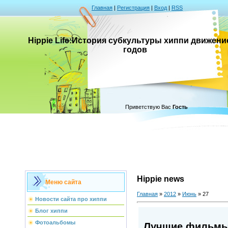
Главная
|
Регистрация
|
Вход
|
RSS
Hippie Life:История субкультуры хиппи движени
годов
Приветствую Вас
Гость
Hippie news
Меню сайта
Главная
»
2012
»
Июнь
»
27
Новости сайта про хиппи
Блог хиппи
Фотоальбомы
Лучшие фильмы 