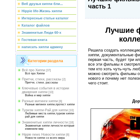
Веб друзья хиппи бли...
часть 1
Hippie life-Жизнь хиппи
Интересные статьи каталог
Каталог файлов
Лучшие 
Знаменитые Люди 60-х
колле
Гостевая книга
написать хиппи админу
Решила создать коллекцию
хиппи, документальные фи
первая часть, будет три ил
Категории раздела
все эти фильмы я смотрела
тем кто хоть чуть-чуть люб
Всё про Хиппи
[37]
можно смотреть фильмы о 
Всё про Хиппи
нового и почему нет полезн
Притчи, стихи, рассказы
[2]
чего стоит.
Притчи, стихи, рассказы
Ключевые события в истории
движения хиппи
[10]
Война и мир хиппи
Дорз
Разные митинги хиппи
[6]
Разные митинги хиппи,протест хиппи
Туризм хиппи-Рай для хиппи
[10]
Любимые места хиппи,туризм хиппи-
рай для хиппи
Знаменитые хиппи личности
[18]
Знаменитые хиппи личности которые
изменили мир
Hippie news Новости хиппи
[6]
Новости хиппи со всего мира