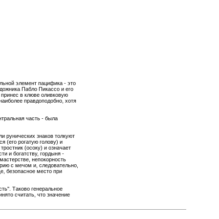
альной элемент пацифика - это
удожника Пабло Пикассо и его
ь принес в клюве оливковую
 наиболее правдоподобно, хотя
нтральная часть - была
атели рунических знаков толкуют
я (его рогатую голову) и
тростник (осоку) и означает
ти и богатству, гордыня -
мастерстве, непокорность
рию с мечом и, следовательно,
ище, безопасное место при
ть''. Таково генеральное
инято считать, что значение