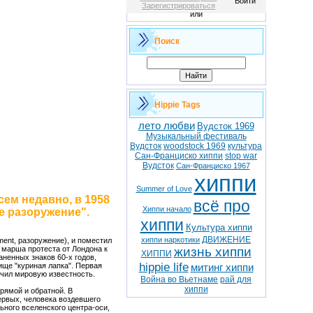
Войти
Зарегистрироваться
или
Поиск
Hippie Tags
лето любви
Вудсток 1969
Музыкальный фестиваль
Вудсток
woodstock 1969
культура
Сан-Франциско хиппи
stop war
Вудсток
Сан-Франциско 1967
хиппи
Summer of Love
ем недавно, в 1958
всё про
Хиппи начало
е разоружение".
хиппи
Культура хиппи
ДВИЖЕНИЕ
хиппи наркотики
ment, разоружение), и поместил
жизнь хиппи
 марша протеста от Лондона к
ХИППИ
ненных знаков 60-х годов,
hippie life
ище "куриная лапка". Первая
митинг хиппи
учил мировую известность.
Война во Вьетнаме
рай для
хиппи
рямой и обратной. В
ервых, человека воздевшего
ьного вселенского центра-оси,