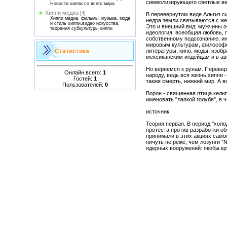
символизирующего светлые ве
Новости хиппи со всего мира
Хиппи медиа
[4]
В перевернутом виде Альгиз с
Хиппи медиа, фильмы, музыка, мода
недра земли связываются с же
и стиль хиппи,видео искусства,
Это и внешний вид: мужчины о
творения субкультуры хиппи
идеология: всеобщая любовь, п
собственному подсознанию, ин
мировым культурам, философск
Статистика
литературы, кино. моды, изобр
мексиканским индейцам и в авс
Но вернемся к рунам. Переверн
Онлайн всего:
1
народу, ведь вся жизнь хиппи
Гостей:
1
также смерть, нижний мир. А 
Пользователей:
0
Ворон - священная птица кельт
именовать "лапкой голубя", в
источник
Теория первая. В период ''хол
протеста против разработки о
принимали в этих акциях само
ничуть не реже, чем лозунги ''
ядерных вооружений: якобы круг