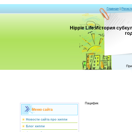
Главная
|
Регист
Hippie Life:История субк
го
При
Пацифик
Меню сайта
Новости сайта про хиппи
Блог хиппи