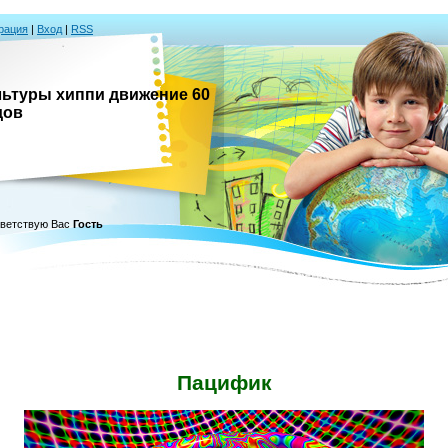
рация
|
Вход
|
RSS
ультуры хиппи движение 60
дов
ветствую Вас
Гость
Пацифик