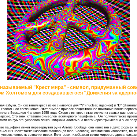
 называемый "Крест мира" - символ, придуманный совс
м Холтомом для создававшегося "Движения за ядерно
 азбука. Он составил крест из ее символов для "N" (nuclear, ядерное) и "D" (disarma
ло глобальное соглашение. Этот символ привлек общественное внимание после первого
ям в Беркшире 4 апреля 1958 года. Скоро этот крест стал одним из самых распростра
анархию. Это знак, ставший символом всемирного пацифизма . Он получил также прозв
ами на бумаге, украсила лацкан пиджака Холтома, а всего через три месяца знак пол
ове пацифика лежит перевернутая руна Альгиз. Вообще, она известна в двух формах: п
 Альгиз носит также название Маннар (от man -человек), схематично изображая, во-п
т устремленность сознания вверх. Во-вторых, изображая ветви мирового древа, сакрал