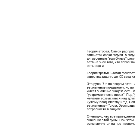
Теория вторая. Самой распрост
отпечаток лапки голубя. А гол
антивоенные ''голубиные'' рис
ветвь в знак того, что потоп 
есть еще и
Теория третья. Самая фантасти
известна задолго до ХХ века к
Эта руна, 7-я во втором атте - 
ее значение по-разному, но по
имеет значение ''надежность, 
''устремленность вверх''. Под
желание возвыситься над друг
чужому владычеству и т.д. Сов
ее значение - ''сила, бесстраш
потребности в защите.
Очевидно, что все приведенные
значение этой руны. При этом 
руны меняется на противополож