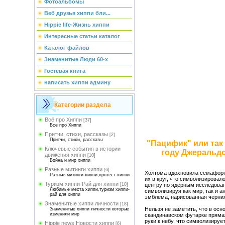
Фотоальбомы
Веб друзья хиппи бли...
Hippie life-Жизнь хиппи
Интересные статьи каталог
Каталог файлов
Знаменитые Люди 60-х
Гостевая книга
написать хиппи админу
Категории раздела
Всё про Хиппи
[37]
Всё про Хиппи
Притчи, стихи, рассказы
[2]
Притчи, стихи, рассказы
"Пацифик" или так
Ключевые события в истории
году Джеральдо
движения хиппи
[10]
Война и мир хиппи
Разные митинги хиппи
[6]
Холтома вдохновила семафорная
Разные митинги хиппи,протест хиппи
их в круг, что символизирова
Туризм хиппи-Рай для хиппи
[10]
центру по ядерным исследовани
Любимые места хиппи,туризм хиппи-
символизируя как мир, так и 
рай для хиппи
эмблема, нарисованная чернил
Знаменитые хиппи личности
[18]
Нельзя не заметить, что в осн
Знаменитые хиппи личности которые
изменили мир
скандинавском футарке прямая
руки к небу, что символизируе
Hippie news Новости хиппи
[6]