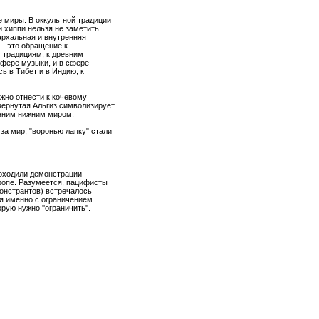
 миры. В оккультной традиции
 хиппи нельзя не заметить.
архальная и внутренняя
 - это обращение к
 традициям, к древним
фере музыки, и в сфере
ь в Тибет и в Индию, к
ожно отнести к кочевому
вернутая Альгиз символизирует
онним нижним миром.
за мир, "воронью лапку" стали
проходили демонстрации
ропе. Разумеется, пацифисты
монстрантов) встречалось
тся именно с ограничением
рую нужно ''ограничить''.