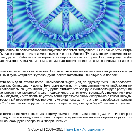
раненной версией толкования пацифика является ''голубиная''. Она гласит, что центр
убь, как известно, - символ мира, радости и спокойствия. Тут одни сразу вспоминают х
унки, другие - библейскую историю о всемирном потопе и старике Ное, которому голуб
заканчивается (Книга Бытие, глава 8). Данная теория происхождения пацифика выглядит
ческая, но и самая интересная. Согласно этой теории первооснова пацифика - его це
ак 15-я руна Старшего Футарка (рунического алфавита). Выглядит она вот так:
атте Хеймдаля, стража богов - называется ''algis'' (или, по-другому, ''yr''), и исследов
 смыслу близко друг к другу. Некоторые полагают, что она символически изображает лос
безопасность, защита, помощь''. Другие считают, что эта руна символизирует растущий 
 ''устремленностью вверх'' может подразумеваться множество вещей: стремление к влас
ими людьми, честолюбивые устремления превзойти своих соперников в каком-нибудь 
ременный норвежский мастер рун Ф. Асвинд полагает, что эта руна изображает вальки
ие''. Специалисты по рунической йоге говорят о том, что руна ''algis'' обозначает убеж
 толкования можно свести к общему знаменателю - ''Сила, Мощь, Защита, Непокорнос
следует иметь ввиду один момент: в практике рунической магии и гадания на рунах пр
ное, если руна изображена ''вверх ногами''.
© Copyright 2008—2026
Hippie Life - История хиппи